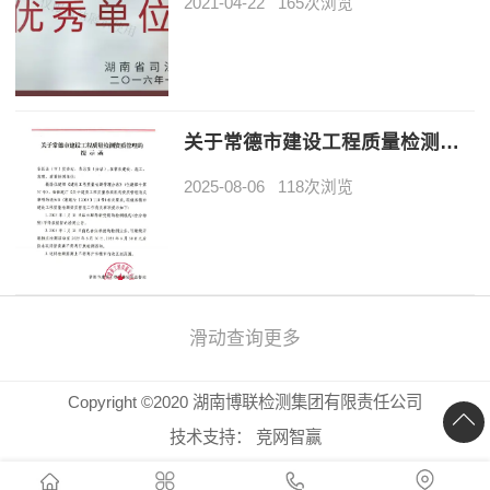
2021-04-22
165次浏览
关于常德市建设工程质量检测资质管理的提示函
2025-08-06
118次浏览
滑动查询更多
Copyright ©2020 湖南博联检测集团有限责任公司
技术支持：
竞网智赢